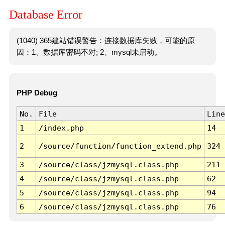
Database Error
(1040) 365建站错误警告：连接数据库失败，可能的原
因：1、数据库密码不对; 2、mysql未启动。
PHP Debug
No.
File
Line
1
/index.php
14
2
/source/function/function_extend.php
324
3
/source/class/jzmysql.class.php
211
4
/source/class/jzmysql.class.php
62
5
/source/class/jzmysql.class.php
94
6
/source/class/jzmysql.class.php
76