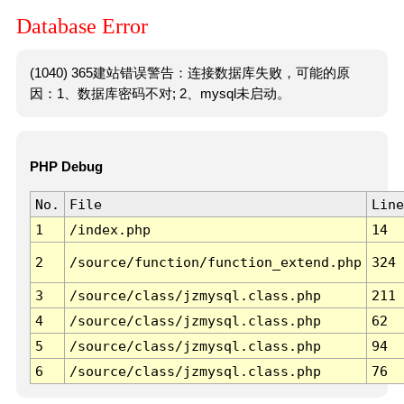
Database Error
(1040) 365建站错误警告：连接数据库失败，可能的原
因：1、数据库密码不对; 2、mysql未启动。
PHP Debug
No.
File
Line
1
/index.php
14
2
/source/function/function_extend.php
324
3
/source/class/jzmysql.class.php
211
4
/source/class/jzmysql.class.php
62
5
/source/class/jzmysql.class.php
94
6
/source/class/jzmysql.class.php
76