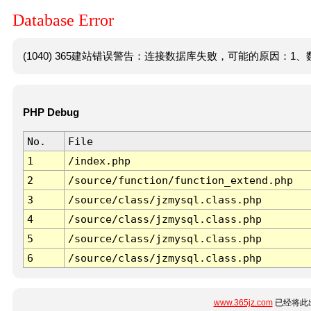
Database Error
(1040) 365建站错误警告：连接数据库失败，可能的原因：1、数
PHP Debug
No.
File
1
/index.php
2
/source/function/function_extend.php
3
/source/class/jzmysql.class.php
4
/source/class/jzmysql.class.php
5
/source/class/jzmysql.class.php
6
/source/class/jzmysql.class.php
www.365jz.com
已经将此