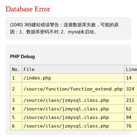
Database Error
(1040) 365建站错误警告：连接数据库失败，可能的原
因：1、数据库密码不对; 2、mysql未启动。
PHP Debug
No.
File
Line
1
/index.php
14
2
/source/function/function_extend.php
324
3
/source/class/jzmysql.class.php
211
4
/source/class/jzmysql.class.php
62
5
/source/class/jzmysql.class.php
94
6
/source/class/jzmysql.class.php
76