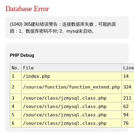
Database Error
(1040) 365建站错误警告：连接数据库失败，可能的原
因：1、数据库密码不对; 2、mysql未启动。
PHP Debug
No.
File
Line
1
/index.php
14
2
/source/function/function_extend.php
324
3
/source/class/jzmysql.class.php
211
4
/source/class/jzmysql.class.php
62
5
/source/class/jzmysql.class.php
94
6
/source/class/jzmysql.class.php
76