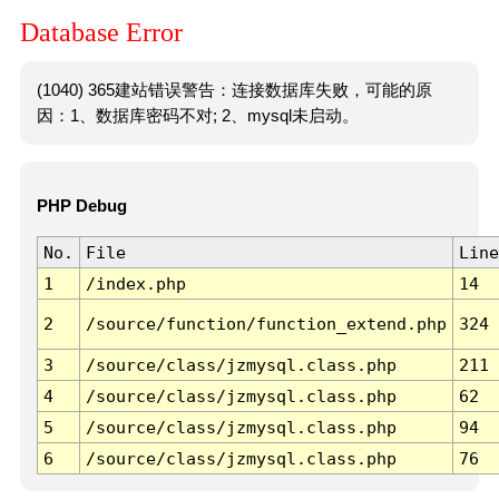
Database Error
(1040) 365建站错误警告：连接数据库失败，可能的原
因：1、数据库密码不对; 2、mysql未启动。
PHP Debug
No.
File
Line
1
/index.php
14
2
/source/function/function_extend.php
324
3
/source/class/jzmysql.class.php
211
4
/source/class/jzmysql.class.php
62
5
/source/class/jzmysql.class.php
94
6
/source/class/jzmysql.class.php
76