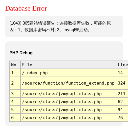
Database Error
(1040) 365建站错误警告：连接数据库失败，可能的原
因：1、数据库密码不对; 2、mysql未启动。
PHP Debug
No.
File
Line
1
/index.php
14
2
/source/function/function_extend.php
324
3
/source/class/jzmysql.class.php
211
4
/source/class/jzmysql.class.php
62
5
/source/class/jzmysql.class.php
94
6
/source/class/jzmysql.class.php
76